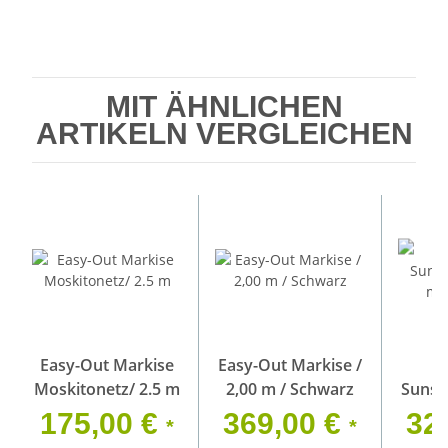
MIT ÄHNLICHEN
ARTIKELN VERGLEICHEN
Easy-Out Markise
Easy-Out Markise /
Rh
Moskitonetz/ 2.5 m
2,00 m / Schwarz
Sunse
mit
175,00 €
369,00 €
32
*
*
200