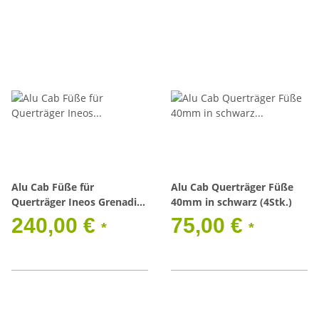
Alu Cab Füße für
Alu Cab Querträger Füße
Querträger Ineos Grenadier
40mm in schwarz (4Stk.)
(4er Set)
240,00 €
75,00 €
*
*