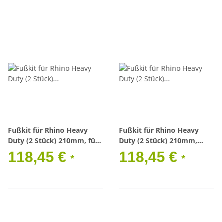
Fußkit für Rhino Heavy
Fußkit für Rhino Heavy
Duty (2 Stück) 210mm, für
Duty (2 Stück) 210mm,
Land Rover Defender
Toyota HZJ75/78
118,45 €
118,45 €
*
*