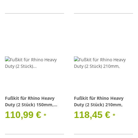
Fußkit für Rhino Heavy
Fußkit für Rhino Heavy
Duty (2 Stück) 150mm,
Duty (2 Stück) 210mm,
Toyota LC 70 LJ /KJ, 76/79
110,99 €
118,45 €
*
*
HZJ