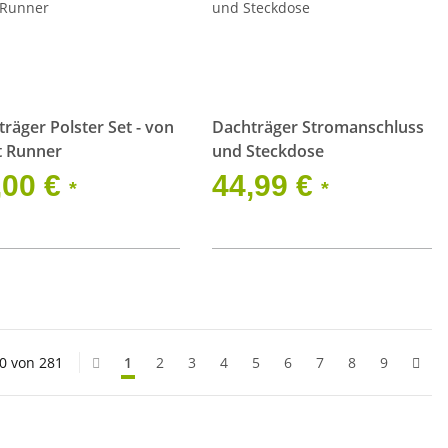
räger Polster Set - von
Dachträger Stromanschluss
t Runner
und Steckdose
,00 €
44,99 €
*
*
20 von 281
1
2
3
4
5
6
7
8
9