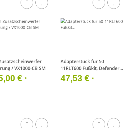
Zusatzscheinwerfer-
Adapterstück für 50-
erung / VX1000-CB SM
11RLT600 Fußkit, Defender
2020 (1 Stk.), inkl. 50-B062
5,00 €
47,53 €
*
*