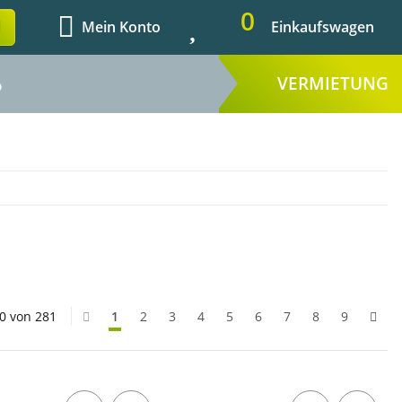
0
Mein Konto
Einkaufswagen
VERMIETUNG
%
20 von 281
1
2
3
4
5
6
7
8
9