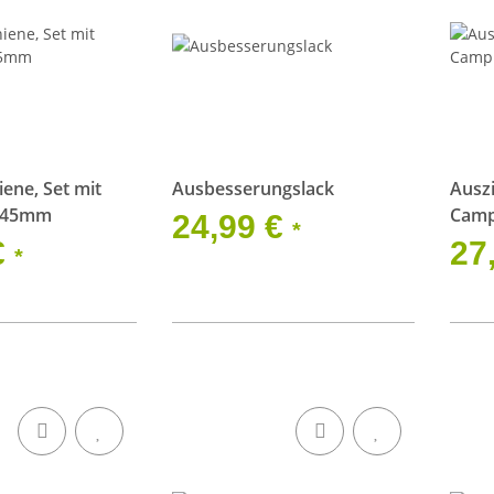
ene, Set mit
Ausbesserungslack
Ausz
2x45mm
Camp
24,99 €
*
€
27
*