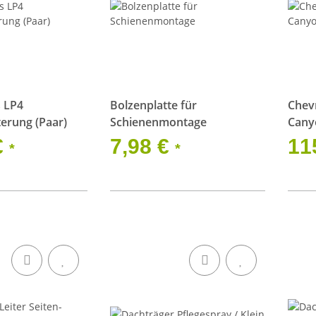
s LP4
Bolzenplatte für
Chev
erung (Paar)
Schienenmontage
Canyo
Slims
€
7,98 €
11
*
*
Zusa
Wind