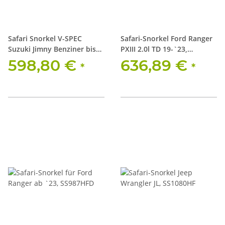
Safari Snorkel V-SPEC
Safari-Snorkel Ford Ranger
Suzuki Jimny Benziner bis
PXIII 2.0l TD 19-`23,
2012, SS820HF,
SS984HF
598,80 €
636,89 €
*
*