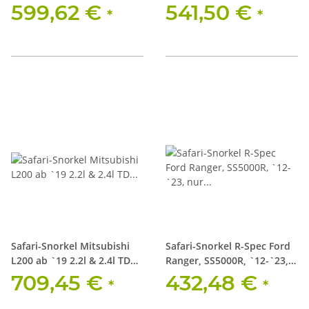
SS1000HF
599,62 €
541,50 €
*
*
Safari-Snorkel Mitsubishi
Safari-Snorkel R-Spec Ford
L200 ab `19 2.2l & 2.4l TD
Ranger, SS5000R, `12-`23,
(4N15), SS663HF
nur 3.2+2.2 l,
709,45 €
432,48 €
*
*