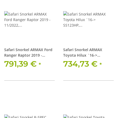
Safari Snorkel ARMAX Ford
Safari Snorkel ARMAX
Ranger Raptor 2019 -
Toyota Hilux `16->
11/2022, SS986HP
SS123HP, breite Kotflügel
791,39 €
734,73 €
*
*