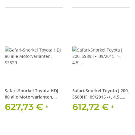
Safari-Snorkel Toyota HDJ
Safari-Snorkel Toyota J 200,
80 alle Motorvarianten,
SS89HF, 09/2015 ->, 4.5L
SS82R
Diesel 1VD-FTV
627,73 €
612,72 €
*
*