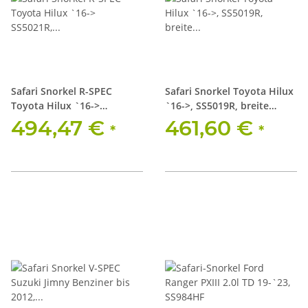
Safari Snorkel R-SPEC
Safari Snorkel Toyota Hilux
Toyota Hilux `16->
`16->, SS5019R, breite
SS5021R, schmale Kotflügel
Kotflügel
494,47 €
461,60 €
*
*