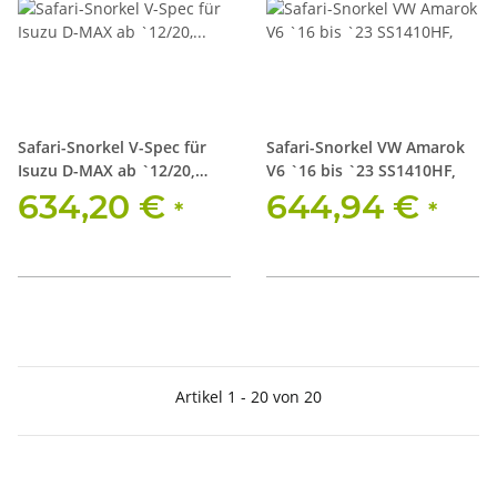
Safari-Snorkel V-Spec für
Safari-Snorkel VW Amarok
Isuzu D-MAX ab `12/20,
V6 `16 bis `23 SS1410HF,
4JJ3-TCX 3.0Litre-I4 Motor
634,20 €
644,94 €
*
*
Artikel 1 - 20 von 20