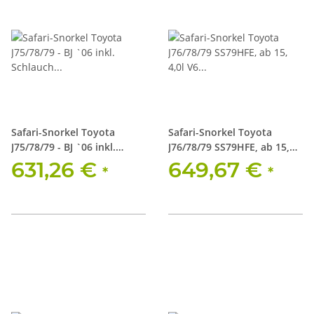
Safari-Snorkel Toyota
Safari-Snorkel Toyota
J75/78/79 - BJ `06 inkl.
J76/78/79 SS79HFE, ab 15,
Schlauch f. Europamodell
4,0l V6 Benzin
631,26 €
649,67 €
*
*