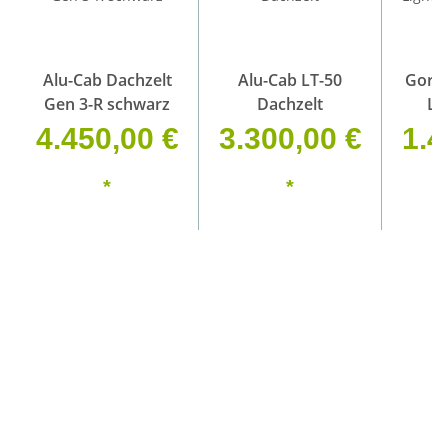
Alu-Cab Dachzelt
Alu-Cab LT-50
Gordi
Gen 3-R schwarz
Dachzelt
Li
4.450,00 €
3.300,00 €
1.4
*
*
CAMPERGANG
SEIKEL
PACKTASCHEN VW
HÖHERLEGUNG
T5-T6.1
VW T4 SYNCRO
KURZER +
LANGER
HESS PRODUKTE
RADSTAND