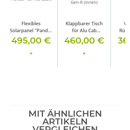
Flexibles
Klappbarer Tisch
Ve
Solarpanel "Panda"
für Alu Cab
Rück
für Alu Cab
Dachzelt Gen-R
Alu
495,00 €
460,00 €
36
Dachzelte,
(innen)
Hubdächer &
*
*
Camper, 300W,
Transparent
MIT ÄHNLICHEN
ARTIKELN
VERGLEICHEN