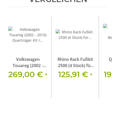
Volkswagen
Rhino Rack Fußkit
Qui
Touareg (2002 -
2500 (4 Stück) für
2010) Querträger
Heavy Duty
Befes
269,00 €
125,91 €
19
*
*
Kit / 1255 mm- von
Querträger
S
Front Runner