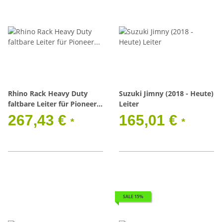
Rhino Rack Heavy Duty
Suzuki Jimny (2018 - Heute)
faltbare Leiter für Pioneer
Leiter
Dachträger
267,43 €
165,01 €
*
*
SALE 15%