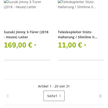
Suzuki Jimny 3-Türer (2018
Teleskopleiter Stütz-
- Heute) Leiter
Halterung / Slimline II
Dachträger
169,00 €
11,00 €
*
*
Artikel 1 - 20 von 31
Seite
1