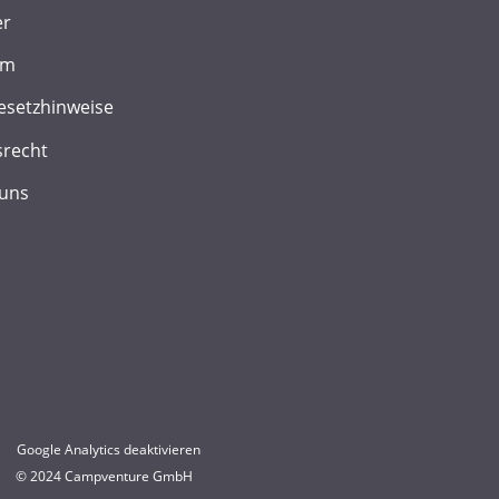
er
um
esetzhinweise
srecht
 uns
Google Analytics deaktivieren
© 2024 Campventure GmbH