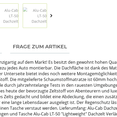
FRAGE ZUM ARTIKEL
inzigartig auf dem Markt! Es besitzt den gewohnt hohen Qua
zu jedes Auto montierbar. Die Dachfläche ist dank des Ma
r Unterseite bietet indes noch weitere Montagemöglichkeite
off. Die mitgelieferte Schaumstoffmatratze ist 60mm hoch,
e durch jahrzehntelange Tests in den rauesten Umgebungen 
st es heute der bevorzugte Zeltstoff von Abenteurern und l
s Zelts gedacht und bildet eine Abdeckung, die einen zusätz
r eine lange Lebensdauer ausgelegt ist. Der Regenschutz läss
inen Tasche verstaut werden. Lieferumfang: Alu-Cab Dachze
rungen und Tasche Alu-Cab LT-50 "Lightweight" Dachzelt Verlä