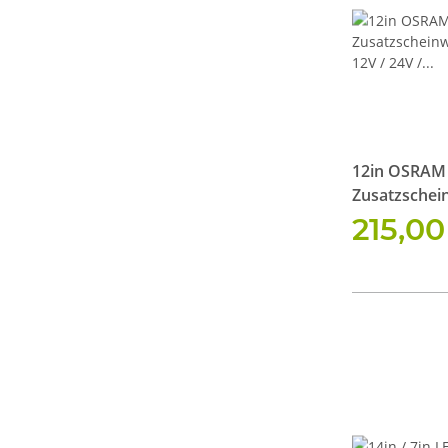
12in OSRAM
Zusatzschei
CB / 12V / 2
215,0
AND Halteru