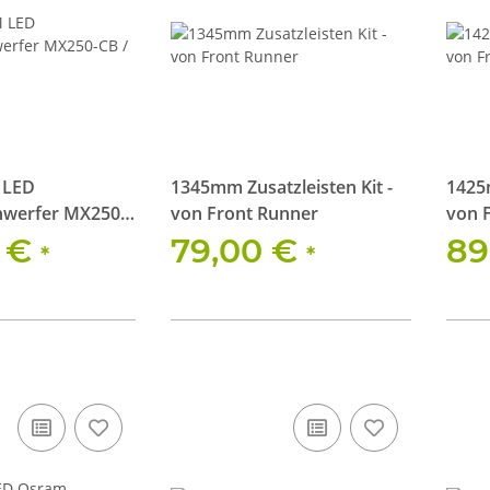
 LED
1345mm Zusatzleisten Kit -
1425m
nwerfer MX250-
von Front Runner
von 
4V / Kombilicht
0 €
79,00 €
89
*
*
ngs Kit