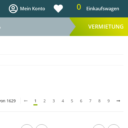
0
Mein Konto
Einkaufswagen
VERMIETUNG
%
 von 1629
1
2
3
4
5
6
7
8
9