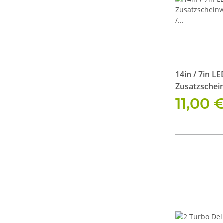
14in / 7in L
Zusatzschei
Halterung /
11,00 
SX180-SP