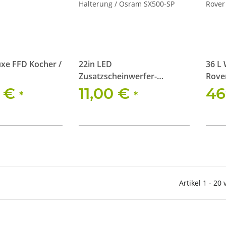
uxe FFD Kocher /
22in LED
36 L
Zusatzscheinwerfer-
Rover
Halterung / Osram SX500-SP
TD5 (
6 €
11,00 €
46
*
*
Artikel 1 - 20