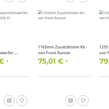
1165mm Zusatzleisten Kit -
1255 
nwerfer-
von Front Runner
von 
VX250-FL
 €
75,01 €
79
*
*