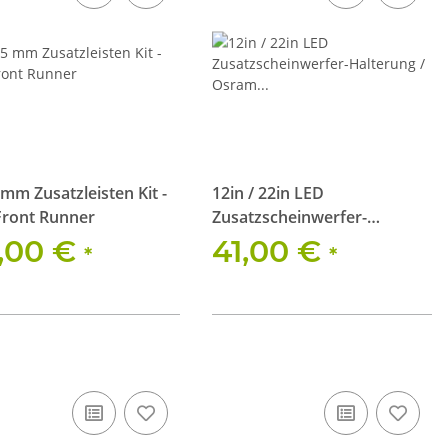
mm Zusatzleisten Kit -
12in / 22in LED
Front Runner
Zusatzscheinwerfer-
Halterung / Osram FX250-SP
,00 €
41,00 €
*
*
/ FX500-CB / FX250-CB /
FX500-SP / FX500-CB SM