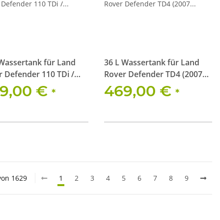
 Wassertank für Land
36 L Wassertank für Land
 Defender 110 TDi /
Rover Defender TD4 (2007
1983 - 2006)
-2016)
9,00 €
469,00 €
*
*
 von 1629
1
2
3
4
5
6
7
8
9