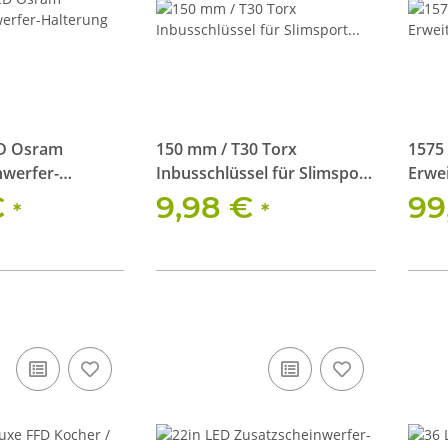
ED Osram
150 mm / T30 Torx
1575
nwerfer-
Inbusschlüssel für Slimsport
Erwei
 SX300-SP und
Dachträger
€
9,98 €
99
*
*