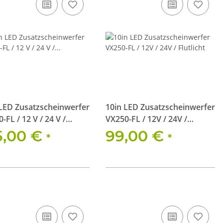
 LED Zusatzscheinwerfer
10in LED Zusatzscheinwerfer
-FL / 12 V / 24 V /
VX250-FL / 12V / 24V /
icht AND Halterung
Flutlicht
5,00 €
99,00 €
*
*