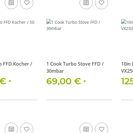
o FFD Kocher /
1 Cook Turbo Stove FFD /
10in
30mbar
VX250
Flutl
 €
69,00 €
12
*
*