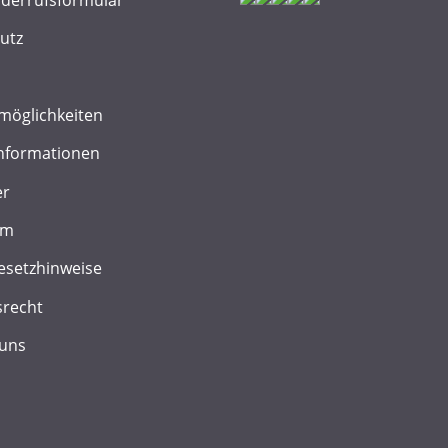
utz
möglichkeiten
nformationen
er
um
esetzhinweise
srecht
 uns