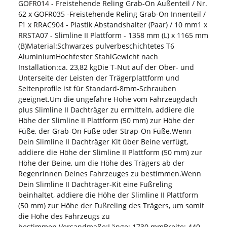
GOFR014 - Freistehende Reling Grab-On Außenteil / Nr.
62 x GOFR035 -Freistehende Reling Grab-On Innenteil /
F1 x RRAC904 - Plastik Abstandshalter (Paar) / 10 mm1 x
RRSTA07 - Slimline II Plattform - 1358 mm (L) x 1165 mm
(B)Material:Schwarzes pulverbeschichtetes T6
AluminiumHochfester StahlGewicht nach
Installation:ca. 23,82 kgDie T-Nut auf der Ober- und
Unterseite der Leisten der Trägerplattform und
Seitenprofile ist für Standard-8mm-Schrauben
geeignet.Um die ungefähre Höhe vom Fahrzeugdach
plus Slimline II Dachträger zu ermitteln, addiere die
Höhe der Slimline II Plattform (50 mm) zur Höhe der
Füße, der Grab-On Füße oder Strap-On Füße.Wenn
Dein Slimline II Dachträger Kit über Beine verfügt,
addiere die Höhe der Slimline II Plattform (50 mm) zur
Höhe der Beine, um die Höhe des Trägers ab der
Regenrinnen Deines Fahrzeuges zu bestimmen.Wenn
Dein Slimline II Dachträger-Kit eine Fußreling
beinhaltet, addiere die Höhe der Slimline II Plattform
(50 mm) zur Höhe der Fußreling des Trägers, um somit
die Höhe des Fahrzeugs zu
bestimmen.Versandmaße:Länge: 1730 mmBreite: 440