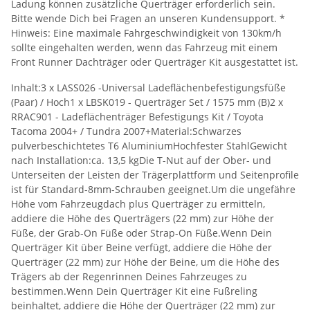
Ladung können zusätzliche Querträger erforderlich sein.
Bitte wende Dich bei Fragen an unseren Kundensupport. *
Hinweis: Eine maximale Fahrgeschwindigkeit von 130km/h
sollte eingehalten werden, wenn das Fahrzeug mit einem
Front Runner Dachträger oder Querträger Kit ausgestattet ist.
Inhalt:3 x LASS026 -Universal Ladeflächenbefestigungsfüße
(Paar) / Hoch1 x LBSK019 - Querträger Set / 1575 mm (B)2 x
RRAC901 - Ladeflächenträger Befestigungs Kit / Toyota
Tacoma 2004+ / Tundra 2007+Material:Schwarzes
pulverbeschichtetes T6 AluminiumHochfester StahlGewicht
nach Installation:ca. 13,5 kgDie T-Nut auf der Ober- und
Unterseiten der Leisten der Trägerplattform und Seitenprofile
ist für Standard-8mm-Schrauben geeignet.Um die ungefähre
Höhe vom Fahrzeugdach plus Querträger zu ermitteln,
addiere die Höhe des Querträgers (22 mm) zur Höhe der
Füße, der Grab-On Füße oder Strap-On Füße.Wenn Dein
Querträger Kit über Beine verfügt, addiere die Höhe der
Querträger (22 mm) zur Höhe der Beine, um die Höhe des
Trägers ab der Regenrinnen Deines Fahrzeuges zu
bestimmen.Wenn Dein Querträger Kit eine Fußreling
beinhaltet, addiere die Höhe der Querträger (22 mm) zur