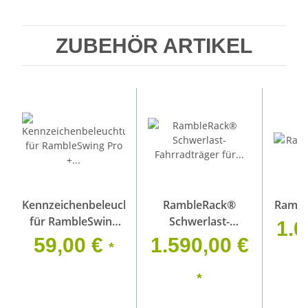
ZUBEHÖR ARTIKEL
Kennzeichenbeleuchtungsset
RambleRack®
Rambl
für RambleSwing
Schwerlast-
1.0
Pro + HitchingPost
Fahrradträger für
59,00 €
1.590,00 €
*
Anhängerkupplung
| RiGd Supply
*