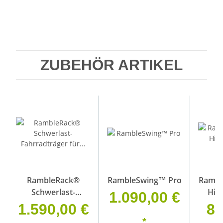
ZUBEHÖR ARTIKEL
RambleRack®
RambleSwing™ Pro
Rambl
Schwerlast-
Hit
1.090,00 €
Fahrradträger für
Zub
1.590,00 €
85
Anhängerkupplung
*