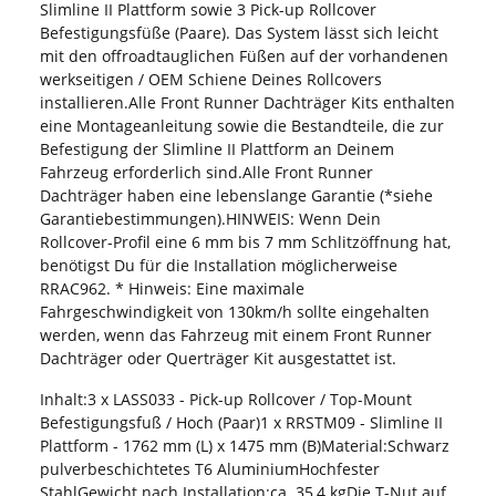
Slimline II Plattform sowie 3 Pick-up Rollcover
Befestigungsfüße (Paare). Das System lässt sich leicht
mit den offroadtauglichen Füßen auf der vorhandenen
werkseitigen / OEM Schiene Deines Rollcovers
installieren.Alle Front Runner Dachträger Kits enthalten
eine Montageanleitung sowie die Bestandteile, die zur
Befestigung der Slimline II Plattform an Deinem
Fahrzeug erforderlich sind.Alle Front Runner
Dachträger haben eine lebenslange Garantie (*siehe
Garantiebestimmungen).HINWEIS: Wenn Dein
Rollcover-Profil eine 6 mm bis 7 mm Schlitzöffnung hat,
benötigst Du für die Installation möglicherweise
RRAC962. * Hinweis: Eine maximale
Fahrgeschwindigkeit von 130km/h sollte eingehalten
werden, wenn das Fahrzeug mit einem Front Runner
Dachträger oder Querträger Kit ausgestattet ist.
Inhalt:3 x LASS033 - Pick-up Rollcover / Top-Mount
Befestigungsfuß / Hoch (Paar)1 x RRSTM09 - Slimline II
Plattform - 1762 mm (L) x 1475 mm (B)Material:Schwarz
pulverbeschichtetes T6 AluminiumHochfester
StahlGewicht nach Installation:ca. 35,4 kgDie T-Nut auf