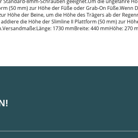
t für Standard-8mm-Schrauben geeignet.Um die ungefähre Hö
ttform (50 mm) zur Höhe der Füße oder Grab-On Füße.Wenn De
m) zur Höhe der Beine, um die Höhe des Trägers ab der Reg
t, addiere die Höhe der Slimline II Plattform (50 mm) zur Hö
en.Versandmaße:Länge: 1730 mmBreite: 440 mmHöhe: 270 
N!