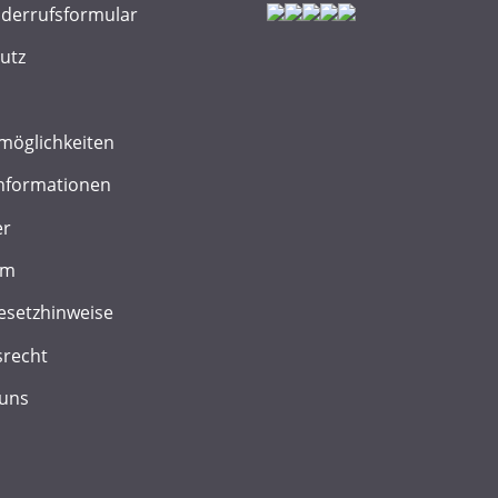
iderrufsformular
utz
möglichkeiten
nformationen
er
um
esetzhinweise
srecht
 uns