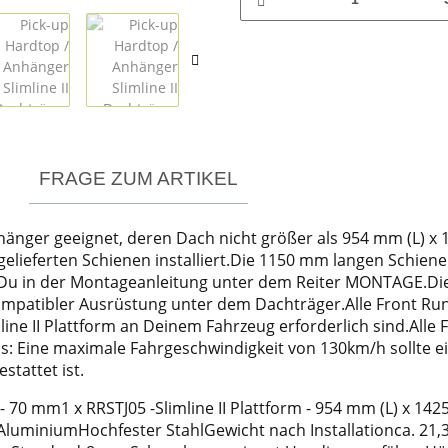
FRAGE ZUM ARTIKEL
hänger geeignet, deren Dach nicht größer als 954 mm (L) x 14
gelieferten Schienen installiert.Die 1150 mm langen Schien
Du in der Montageanleitung unter dem Reiter MONTAGE.Diese
patibler Ausrüstung unter dem Dachträger.Alle Front Run
imline II Plattform an Deinem Fahrzeug erforderlich sind.Al
s: Eine maximale Fahrgeschwindigkeit von 130km/h sollte 
tattet ist.
 - 70 mm1 x RRSTJ05 -Slimline II Plattform - 954 mm (L) x 14
luminiumHochfester StahlGewicht nach Installationca. 21,3