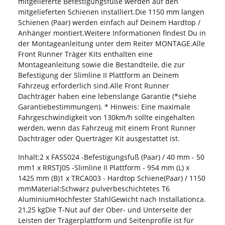
mitgelieferte Befestigungsfüße werden auf den
mitgelieferten Schienen installiert.Die 1150 mm langen
Schienen (Paar) werden einfach auf Deinem Hardtop /
Anhänger montiert.Weitere Informationen findest Du in
der Montageanleitung unter dem Reiter MONTAGE.Alle
Front Runner Träger Kits enthalten eine
Montageanleitung sowie die Bestandteile, die zur
Befestigung der Slimline II Plattform an Deinem
Fahrzeug erforderlich sind.Alle Front Runner
Dachträger haben eine lebenslange Garantie (*siehe
Garantiebestimmungen). * Hinweis: Eine maximale
Fahrgeschwindigkeit von 130km/h sollte eingehalten
werden, wenn das Fahrzeug mit einem Front Runner
Dachträger oder Querträger Kit ausgestattet ist.
Inhalt:2 x FASS024 -Befestigungsfuß (Paar) / 40 mm - 50
mm1 x RRSTJ05 -Slimline II Plattform - 954 mm (L) x
1425 mm (B)1 x TRCA003 - Hardtop Schiene(Paar) / 1150
mmMaterial:Schwarz pulverbeschichtetes T6
AluminiumHochfester StahlGewicht nach Installationca.
21,25 kgDie T-Nut auf der Ober- und Unterseite der
Leisten der Trägerplattform und Seitenprofile ist für