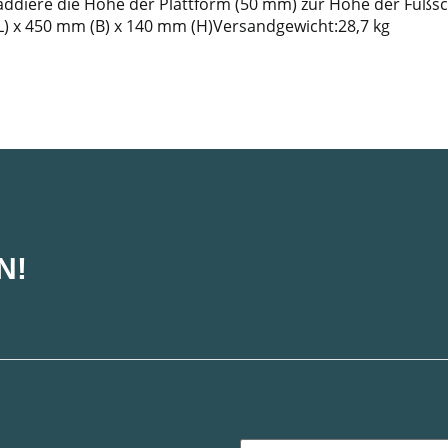
, addiere die Höhe der Plattform (50 mm) zur Höhe der Fuß
 x 450 mm (B) x 140 mm (H)Versandgewicht:28,7 kg
N!