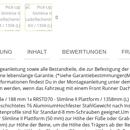
TUNG
INHALT
BEWERTUNGEN
FR
geanleitung sowie alle Bestandteile, die zur Befestigung der
eine lebenslange Garantie. (*siehe Garantiebestimmungen)Mö
 Informationen findest Du in der Montageanleitung unter d
n werden, wenn das Fahrzeug mit einem Front Runner Dachtr
ße / 188 mm 1x RRSTD70 - Slimline II Plattform / 1358mm (L
chichtetes T6 AluminiumHochfester StahlGewicht nach Insta
eitenprofile sind für Standard-8 mm-Schrauben geeignet.U
er Slimline II Plattform (50 mm) zur Höhe der Füße oder Gra
0 mm) zur Höhe der Beine, um die Höhe des Trägers ab der