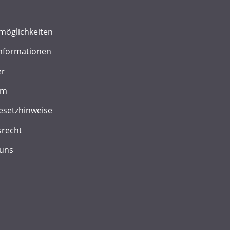
möglichkeiten
nformationen
er
um
esetzhinweise
srecht
 uns