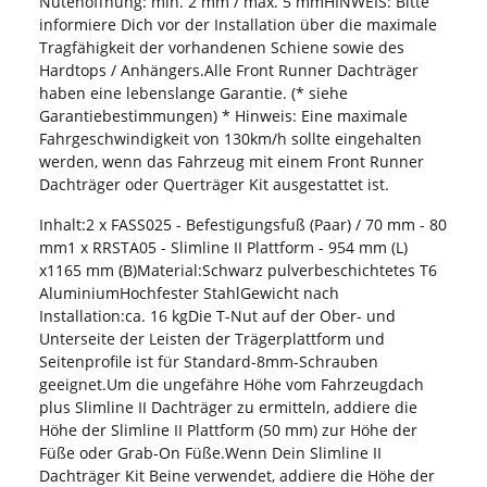
Nutenöffnung: min. 2 mm / max. 5 mmHINWEIS: Bitte
informiere Dich vor der Installation über die maximale
Tragfähigkeit der vorhandenen Schiene sowie des
Hardtops / Anhängers.Alle Front Runner Dachträger
haben eine lebenslange Garantie. (* siehe
Garantiebestimmungen) * Hinweis: Eine maximale
Fahrgeschwindigkeit von 130km/h sollte eingehalten
werden, wenn das Fahrzeug mit einem Front Runner
Dachträger oder Querträger Kit ausgestattet ist.
Inhalt:2 x FASS025 - Befestigungsfuß (Paar) / 70 mm - 80
mm1 x RRSTA05 - Slimline II Plattform - 954 mm (L)
x1165 mm (B)Material:Schwarz pulverbeschichtetes T6
AluminiumHochfester StahlGewicht nach
Installation:ca. 16 kgDie T-Nut auf der Ober- und
Unterseite der Leisten der Trägerplattform und
Seitenprofile ist für Standard-8mm-Schrauben
geeignet.Um die ungefähre Höhe vom Fahrzeugdach
plus Slimline II Dachträger zu ermitteln, addiere die
Höhe der Slimline II Plattform (50 mm) zur Höhe der
Füße oder Grab-On Füße.Wenn Dein Slimline II
Dachträger Kit Beine verwendet, addiere die Höhe der