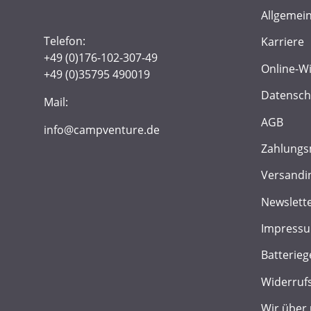
Allgemei
Telefon:
Karriere
+49 (0)176-102-307-49
Online-W
+49 (0)35795 490019
Datensch
Mail:
AGB
info@campventure.de
Zahlungs
Versandi
Newslett
Impress
Batterieg
Widerruf
Wir über