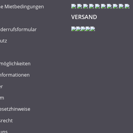
ne Mietbedingungen
VERSAND
iderrufsformular
utz
möglichkeiten
nformationen
er
um
esetzhinweise
srecht
 uns