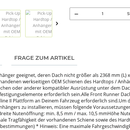
S
FRAGE ZUM ARTIKEL
hänger geeignet, deren Dach nicht größer als 2368 mm (L) x 1
handenen werkseitigen OEM Schienen des Hardtops / Anhänger
ischen oder anderer kompatibler Ausrüstung unter dem Dac
estigungselemente erforderlich sein.Alle Front Runner Dac
imline II Plattform an Deinem Fahrzeug erforderlich sind.Um
hängers zu installieren, müssen folgende Voraussetzungen 
eite Nutenöffnung: min. 8,5 mm / max. 10,5 mmHöhe Nute
imale Tragfähigkeit der vorhandenen Schiene sowie des Har
iebestimmungen) * Hinweis: Eine maximale Fahrgeschwindig