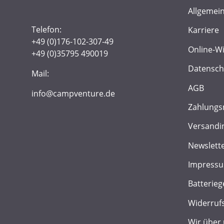
Allgemei
Telefon:
Karriere
+49 (0)176-102-307-49
Online-W
+49 (0)35795 490019
Datensch
Mail:
AGB
info@campventure.de
Zahlungs
Versandi
Newslett
Impress
Batterieg
Widerruf
Wir über