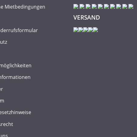
ne Mietbedingungen
VERSAND
iderrufsformular
utz
möglichkeiten
nformationen
er
um
esetzhinweise
srecht
 uns