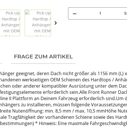
S
FRAGE ZUM ARTIKEL
hänger geeignet, deren Dach nicht größer als 1156 mm (L) x 1
handenen werkseitigen OEM Schienen des Hardtops / Anhänger
ischen oder anderer kompatibler Ausrüstung unter dem Dac
estigungselemente erforderlich sein.Alle Front Runner Dac
imline II Plattform an Deinem Fahrzeug erforderlich sind.Um
hängers zu installieren, müssen folgende Voraussetzungen 
eite Nutenöffnung: min. 8,5 mm / max. 10,5 mmHöhe Nute
imale Tragfähigkeit der vorhandenen Schiene sowie des Har
iebestimmungen) * Hinweis: Eine maximale Fahrgeschwindig