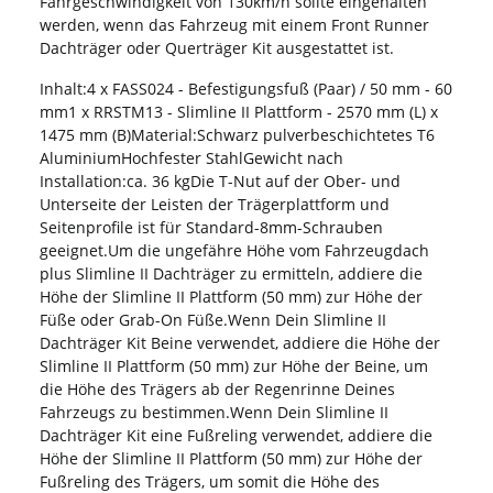
Fahrgeschwindigkeit von 130km/h sollte eingehalten
werden, wenn das Fahrzeug mit einem Front Runner
Dachträger oder Querträger Kit ausgestattet ist.
Inhalt:4 x FASS024 - Befestigungsfuß (Paar) / 50 mm - 60
mm1 x RRSTM13 - Slimline II Plattform - 2570 mm (L) x
1475 mm (B)Material:Schwarz pulverbeschichtetes T6
AluminiumHochfester StahlGewicht nach
Installation:ca. 36 kgDie T-Nut auf der Ober- und
Unterseite der Leisten der Trägerplattform und
Seitenprofile ist für Standard-8mm-Schrauben
geeignet.Um die ungefähre Höhe vom Fahrzeugdach
plus Slimline II Dachträger zu ermitteln, addiere die
Höhe der Slimline II Plattform (50 mm) zur Höhe der
Füße oder Grab-On Füße.Wenn Dein Slimline II
Dachträger Kit Beine verwendet, addiere die Höhe der
Slimline II Plattform (50 mm) zur Höhe der Beine, um
die Höhe des Trägers ab der Regenrinne Deines
Fahrzeugs zu bestimmen.Wenn Dein Slimline II
Dachträger Kit eine Fußreling verwendet, addiere die
Höhe der Slimline II Plattform (50 mm) zur Höhe der
Fußreling des Trägers, um somit die Höhe des