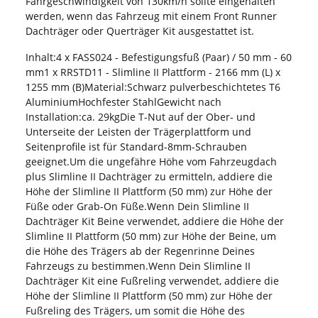
Fahrgeschwindigkeit von 130km/h sollte eingehalten
werden, wenn das Fahrzeug mit einem Front Runner
Dachträger oder Querträger Kit ausgestattet ist.
Inhalt:4 x FASS024 - Befestigungsfuß (Paar) / 50 mm - 60
mm1 x RRSTD11 - Slimline II Plattform - 2166 mm (L) x
1255 mm (B)Material:Schwarz pulverbeschichtetes T6
AluminiumHochfester StahlGewicht nach
Installation:ca. 29kgDie T-Nut auf der Ober- und
Unterseite der Leisten der Trägerplattform und
Seitenprofile ist für Standard-8mm-Schrauben
geeignet.Um die ungefähre Höhe vom Fahrzeugdach
plus Slimline II Dachträger zu ermitteln, addiere die
Höhe der Slimline II Plattform (50 mm) zur Höhe der
Füße oder Grab-On Füße.Wenn Dein Slimline II
Dachträger Kit Beine verwendet, addiere die Höhe der
Slimline II Plattform (50 mm) zur Höhe der Beine, um
die Höhe des Trägers ab der Regenrinne Deines
Fahrzeugs zu bestimmen.Wenn Dein Slimline II
Dachträger Kit eine Fußreling verwendet, addiere die
Höhe der Slimline II Plattform (50 mm) zur Höhe der
Fußreling des Trägers, um somit die Höhe des