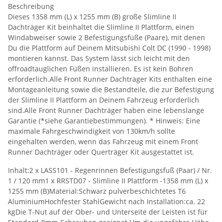
Beschreibung
Dieses 1358 mm (L) x 1255 mm (B) große Slimline II
Dachträger Kit beinhaltet die Slimline II Plattform, einen
Windabweiser sowie 2 Befestigungsfüße (Paare), mit denen
Du die Plattform auf Deinem Mitsubishi Colt DC (1990 - 1998)
montieren kannst. Das System lässt sich leicht mit den
offroadtauglichen Füßen installieren. Es ist kein Bohren
erforderlich.Alle Front Runner Dachträger Kits enthalten eine
Montageanleitung sowie die Bestandteile, die zur Befestigung
der Slimline II Plattform an Deinem Fahrzeug erforderlich
sind.Alle Front Runner Dachträger haben eine lebenslange
Garantie (*siehe Garantiebestimmungen). * Hinweis: Eine
maximale Fahrgeschwindigkeit von 130km/h sollte
eingehalten werden, wenn das Fahrzeug mit einem Front
Runner Dachträger oder Querträger Kit ausgestattet ist.
Inhalt:2 x LASS101 - Regenrinnen Befestigungsfuß (Paar) / Nr.
1 / 120 mm1 x RRSTD07 - Slimline II Plattform -1358 mm (L) x
1255 mm (B)Material:Schwarz pulverbeschichtetes T6
AluminiumHochfester StahlGewicht nach Installation:ca. 22
kgDie T-Nut auf der Ober- und Unterseite der Leisten ist für