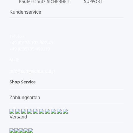
Käuferschutz
SICHERHEIT
SUPPORT
Kundenservice
Telefon:
+49 (0)176-102-307-49
+49 (0)35795 490019
Mail:
info@campventure.de
Shop Service
Zahlungsarten
Versand