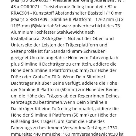
(Paar)3 x GORR053 - Freistehende Reling Außenteil / Nr.
43 x GORR071 - Freistehende Reling Innenteil / B2 x
RRAC904 - Kunststoff Abstandshalter Basisteil / 10 mm
(Paar)1 x RRSTA09 - Slimline II Plattform - 1762 mm (L) x
1165 mm (B)Material:Schwarz pulverbeschichtetes T6
AluminiumHochfester StahlGewicht nach
Installation:ca. 28,6 kgDie T-Nut auf der Ober- und
Unterseite der Leisten der Trägerplattform und
Seitenprofile ist für Standard-8mm-Schrauben
geeignet.Um die ungefähre Höhe vom Fahrzeugdach
plus Slimline II Dachträger zu ermitteln, addiere die
Höhe der Slimline II Plattform (50 mm) zur Höhe der
Füße oder Grab-On Füße.Wenn Dein Slimline II
Dachträger Kit über Beine verfügt, addiere die Höhe
der Slimline II Plattform (50 mm) zur Höhe der Beine,
um die Höhe des Trägers ab der Regenrinnen Deines
Fahrzeugs zu bestimmen.Wenn Dein Slimline II
Dachträger Kit eine Fußreling beinhaltet, addiere die
Höhe der Slimline II Plattform (50 mm) zur Höhe der
Fußreling des Trägers, um somit die Höhe des
Fahrzeugs zu bestimmen.Versandmaße:Länge: 1730
mmBreite: 440 mmHöhe: 160 mmVersandgewicht:30 kg