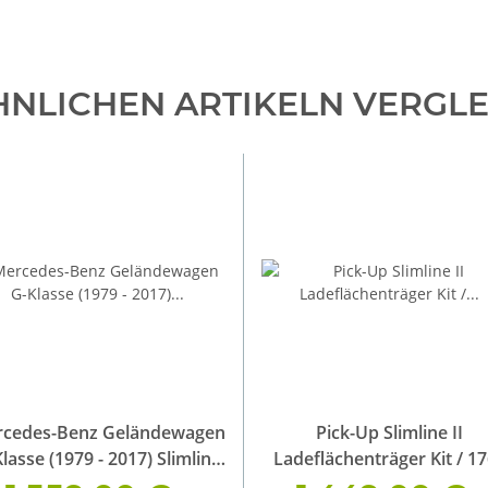
HNLICHEN ARTIKELN VERGL
cedes-Benz Geländewagen
Pick-Up Slimline II
lasse (1979 - 2017) Slimline
Ladeflächenträger Kit / 1
II 3/4 Dachträger Kit
(L) x 1255 (B)