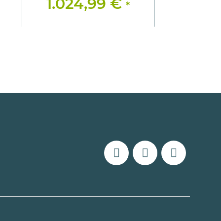
1.024,99 €
*