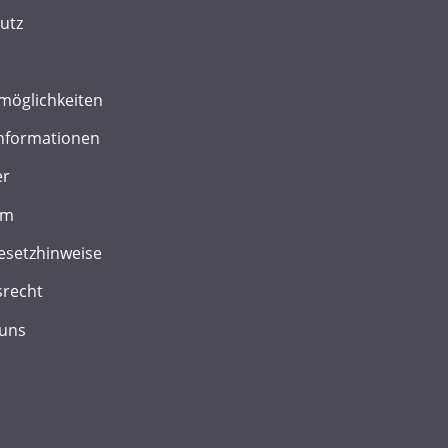
utz
möglichkeiten
nformationen
er
um
esetzhinweise
srecht
 uns