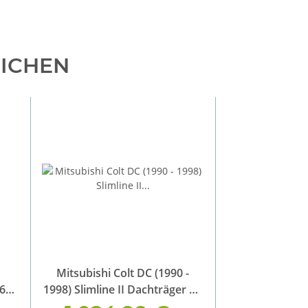
EICHEN
Mitsubishi Colt DC (1990 -
762
1998) Slimline II Dachträger Kit
/ Hoch