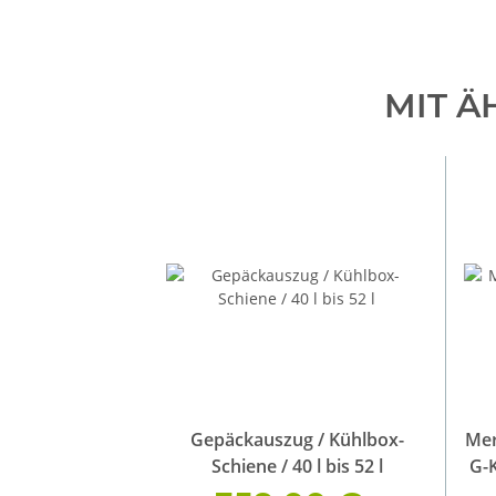
MIT Ä
Gepäckauszug / Kühlbox-
Mer
Schiene / 40 l bis 52 l
G-K