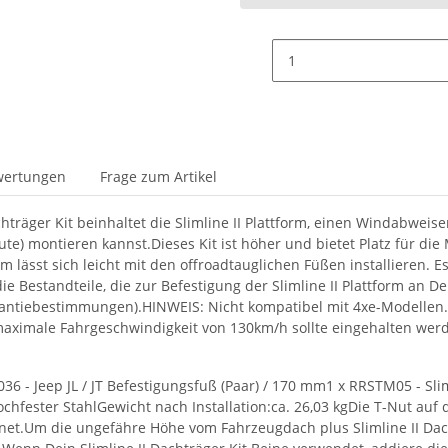
wertungen
Frage zum Artikel
hträger Kit beinhaltet die Slimline II Plattform, einen Windabweis
eute) montieren kannst.Dieses Kit ist höher und bietet Platz für 
ässt sich leicht mit den offroadtauglichen Füßen installieren. Es 
e Bestandteile, die zur Befestigung der Slimline II Plattform an D
antiebestimmungen).HINWEIS: Nicht kompatibel mit 4xe-Modellen. 
aximale Fahrgeschwindigkeit von 130km/h sollte eingehalten wer
36 - Jeep JL / JT Befestigungsfuß (Paar) / 170 mm1 x RRSTM05 - Sli
hfester StahlGewicht nach Installation:ca. 26,03 kgDie T-Nut auf 
et.Um die ungefähre Höhe vom Fahrzeugdach plus Slimline II Dacht