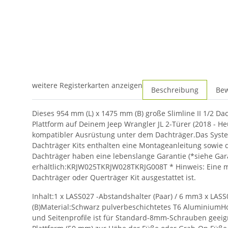
weitere Registerkarten anzeigen
Beschreibung
Be
Dieses 954 mm (L) x 1475 mm (B) große Slimline II 1/2 Dac
Plattform auf Deinem Jeep Wrangler JL 2-Türer (2018 - H
kompatibler Ausrüstung unter dem Dachträger.Das System l
Dachträger Kits enthalten eine Montageanleitung sowie di
Dachträger haben eine lebenslange Garantie (*siehe Gar
erhältlich:KRJW025TKRJW028TKRJG008T * Hinweis: Eine m
Dachträger oder Querträger Kit ausgestattet ist.
Inhalt:1 x LASS027 -Abstandshalter (Paar) / 6 mm3 x LASS0
(B)Material:Schwarz pulverbeschichtetes T6 AluminiumHoc
und Seitenprofile ist für Standard-8mm-Schrauben geeign