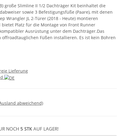
 große Slimline II 1/2 Dachträger Kit beinhaltet die
indabweiser sowie 3 Befestigungsfüße (Paare), mit denen
ep Wrangler JL 2-Türer (2018 - Heute) montieren
d bietet Platz für die Montage von Front Runner
kompatibler Ausrüstung unter dem Dachträger.Das
n offroadtauglichen Füßen installieren. Es ist kein Bohren
reie Lieferung
nd
 Ausland abweichend)
UR NOCH
5 STK
AUF LAGER!