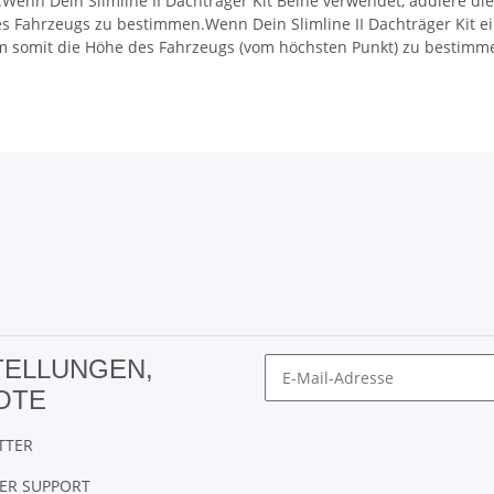
enn Dein Slimline II Dachträger Kit Beine verwendet, addiere die 
 Fahrzeugs zu bestimmen.Wenn Dein Slimline II Dachträger Kit ein
 um somit die Höhe des Fahrzeugs (vom höchsten Punkt) zu best
TELLUNGEN,
OTE
TTER
ER SUPPORT