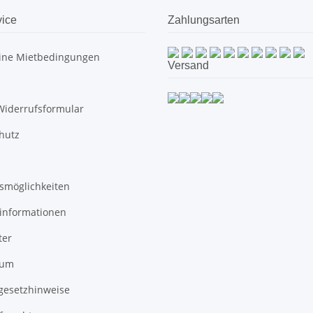
ice
Zahlungsarten
ine Mietbedingungen
Versand
Widerrufsformular
hutz
smöglichkeiten
informationen
ter
sum
egesetzhinweise