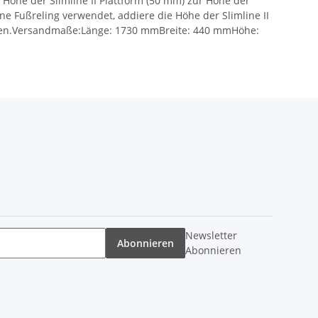
Höhe der Slimline II Plattform (50 mm) zur Höhe der
e Fußreling verwendet, addiere die Höhe der Slimline II
immen.Versandmaße:Länge: 1730 mmBreite: 440 mmHöhe:
Newsletter
Abonnieren
Abonnieren