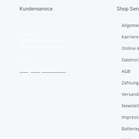
Kundenservice
Shop Serv
Allgeme
Telefon:
Karriere
+49 (0)176-102-307-49
+49 (0)35795 490019
Online-
Mail:
Datensc
info@campventure.de
AGB
Zahlung
Versand
Newslet
Impres
Batteri