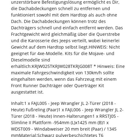
unzerstörbare Befestigungslösung ermöglicht es Dir,
die Dachabdeckungen schnell zu entfernen und
funktioniert sowohl mit dem Hardtop als auch ohne
Dach. Die Dachabdeckungen können trotz des
Dachträgers schnell und einfach entfernt werden. Das
Frachtgewicht wird gleichmäßig über die Querstrebe
und die Karosserie des Jeeps verteilt, wobei keinerlei
Gewicht auf dem Hardtop selbst liegt.HINWEIS: Nicht
geeignet für 4xe-Modelle. Kits für die Mojave- und
Dieselmodelle sind
erhältlich:KRJW025TKRJW028TKRJG008T * Hinweis: Eine
maximale Fahrgeschwindigkeit von 130km/h sollte
eingehalten werden, wenn das Fahrzeug mit einem
Front Runner Dachträger oder Querträger Kit
ausgestattet ist.
Inhalt:1 x FAJL005 - Jeep Wrangler JL 2-Türer (2018 -
Heute) Fußreling (Paar)1 x FAJL006 - Jeep Wrangler JL 2-
Türer (2018 - Heute) Innen-Halterungen1 x RRSTJ05 -
Slimline II Plattform -954mm (L)x1425 mm (B)1 x
WDST009 - Windabweiser 20 mm breit (Paar) / 1345
mmMaterial:Schwarz pulverbeschichtetes T6