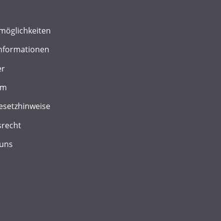
möglichkeiten
nformationen
er
um
esetzhinweise
srecht
 uns