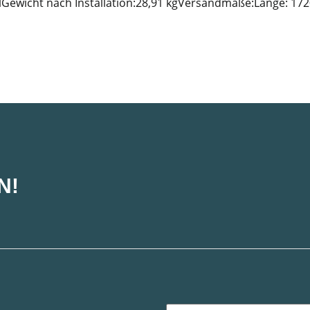
lGewicht nach Installation:28,91 kgVersandmaße:Länge: 1
N!