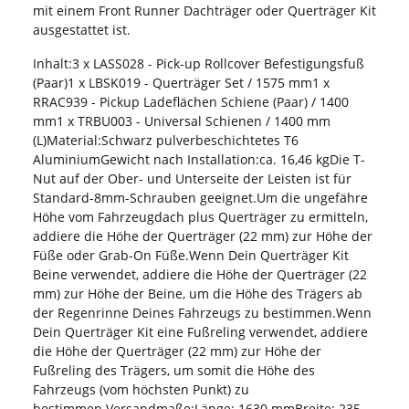
mit einem Front Runner Dachträger oder Querträger Kit
ausgestattet ist.
Inhalt:3 x LASS028 - Pick-up Rollcover Befestigungsfuß
(Paar)1 x LBSK019 - Querträger Set / 1575 mm1 x
RRAC939 - Pickup Ladeflächen Schiene (Paar) / 1400
mm1 x TRBU003 - Universal Schienen / 1400 mm
(L)Material:Schwarz pulverbeschichtetes T6
AluminiumGewicht nach Installation:ca. 16,46 kgDie T-
Nut auf der Ober- und Unterseite der Leisten ist für
Standard-8mm-Schrauben geeignet.Um die ungefähre
Höhe vom Fahrzeugdach plus Querträger zu ermitteln,
addiere die Höhe der Querträger (22 mm) zur Höhe der
Füße oder Grab-On Füße.Wenn Dein Querträger Kit
Beine verwendet, addiere die Höhe der Querträger (22
mm) zur Höhe der Beine, um die Höhe des Trägers ab
der Regenrinne Deines Fahrzeugs zu bestimmen.Wenn
Dein Querträger Kit eine Fußreling verwendet, addiere
die Höhe der Querträger (22 mm) zur Höhe der
Fußreling des Trägers, um somit die Höhe des
Fahrzeugs (vom höchsten Punkt) zu
bestimmen.Versandmaße:Länge: 1630 mmBreite: 235