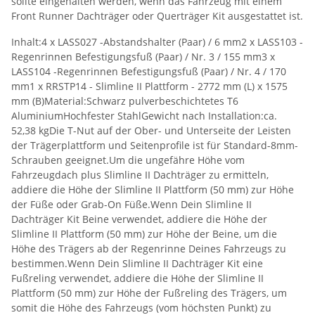
sollte eingehalten werden, wenn das Fahrzeug mit einem
Front Runner Dachträger oder Querträger Kit ausgestattet ist.
Inhalt:4 x LASS027 -Abstandshalter (Paar) / 6 mm2 x LASS103 -
Regenrinnen Befestigungsfuß (Paar) / Nr. 3 / 155 mm3 x
LASS104 -Regenrinnen Befestigungsfuß (Paar) / Nr. 4 / 170
mm1 x RRSTP14 - Slimline II Plattform - 2772 mm (L) x 1575
mm (B)Material:Schwarz pulverbeschichtetes T6
AluminiumHochfester StahlGewicht nach Installation:ca.
52,38 kgDie T-Nut auf der Ober- und Unterseite der Leisten
der Trägerplattform und Seitenprofile ist für Standard-8mm-
Schrauben geeignet.Um die ungefähre Höhe vom
Fahrzeugdach plus Slimline II Dachträger zu ermitteln,
addiere die Höhe der Slimline II Plattform (50 mm) zur Höhe
der Füße oder Grab-On Füße.Wenn Dein Slimline II
Dachträger Kit Beine verwendet, addiere die Höhe der
Slimline II Plattform (50 mm) zur Höhe der Beine, um die
Höhe des Trägers ab der Regenrinne Deines Fahrzeugs zu
bestimmen.Wenn Dein Slimline II Dachträger Kit eine
Fußreling verwendet, addiere die Höhe der Slimline II
Plattform (50 mm) zur Höhe der Fußreling des Trägers, um
somit die Höhe des Fahrzeugs (vom höchsten Punkt) zu