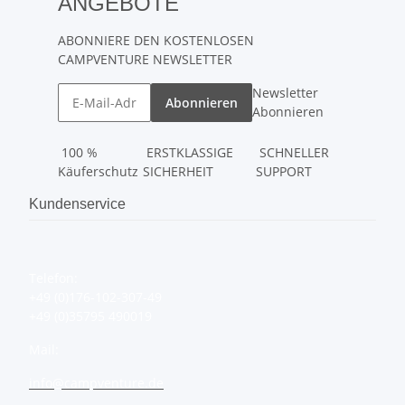
ANGEBOTE
ABONNIERE DEN KOSTENLOSEN
CAMPVENTURE NEWSLETTER
Newsletter
Abonnieren
Abonnieren
100 %
ERSTKLASSIGE
SCHNELLER
Käuferschutz
SICHERHEIT
SUPPORT
Kundenservice
Telefon:
+49 (0)176-102-307-49
+49 (0)35795 490019
Mail:
info@campventure.de