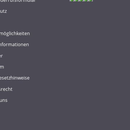
utz
möglichkeiten
nformationen
er
um
esetzhinweise
srecht
 uns