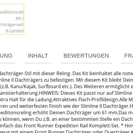
TUNG
INHALT
BEWERTUNGEN
FR
achträger-Stil mit dieser Reling. Das Kit beinhaltet alle n
mline II Dachträgers zu befestigen. Mit diesem Kit bleibt D
 (z.B. Kanu/Kajak, Surfboard etc.). Des Weiteren ermöglicht 
sterhalterung.HINWEIS: Dieses Kit passt nur auf Slimline II 
tra Halt für die Ladung.Attraktives Flach-Profildesign.Alle 
en und wetterfesten Finish wie der Slimline II Dachträger.
ditionsreling erhöht Deinen Dachträger um 61 mm.Das mod
zu können, wenn Du z.B. an einer bestimmten Stelle ein Da
nfach das Front Runner Expedition Rail Komplett-Set. * Hi
eug mit einem Front Runner Dachträger oder Querträger Kit