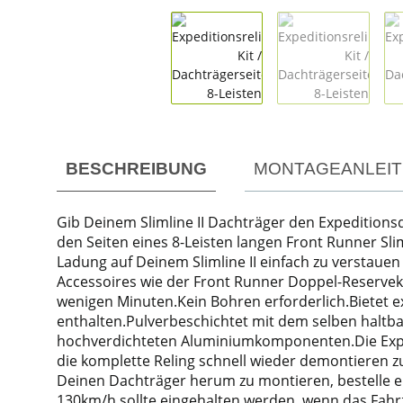
weitere Registerkarten anzeigen
BESCHREIBUNG
MONTAGEANLEI
Gib Deinem Slimline II Dachträger den Expeditionsd
den Seiten eines 8-Leisten langen Front Runner Sli
Ladung auf Deinem Slimline II einfach zu verstauen
Accessoires wie der Front Runner Doppel-Reservekani
wenigen Minuten.Kein Bohren erforderlich.Bietet ex
enthalten.Pulverbeschichtet mit dem selben haltbar
hochverdichteten Aluminiumkomponenten.Die Expe
die komplette Reling schnell wieder demontieren 
Deinen Dachträger herum zu montieren, bestelle ei
130km/h sollte eingehalten werden, wenn das Fahrz