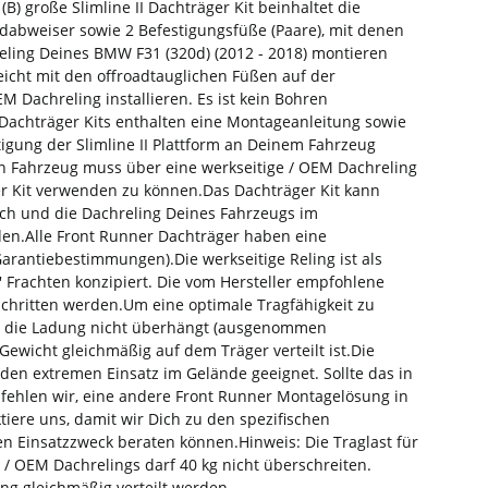
B) große Slimline II Dachträger Kit beinhaltet die
indabweiser sowie 2 Befestigungsfüße (Paare), mit denen
reling Deines BMW F31 (320d) (2012 - 2018) montieren
leicht mit den offroadtauglichen Füßen auf der
 Dachreling installieren. Es ist kein Bohren
 Dachträger Kits enthalten eine Montageanleitung sowie
stigung der Slimline II Plattform an Deinem Fahrzeug
in Fahrzeug muss über eine werkseitige / OEM Dachreling
r Kit verwenden zu können.Das Dachträger Kit kann
ch und die Dachreling Deines Fahrzeugs im
en.Alle Front Runner Dachträger haben eine
arantiebestimmungen).Die werkseitige Reling ist als
'' Frachten konzipiert. Die vom Hersteller empfohlene
rschritten werden.Um eine optimale Tragfähigkeit zu
ss die Ladung nicht überhängt (ausgenommen
ewicht gleichmäßig auf dem Träger verteilt ist.Die
r den extremen Einsatz im Gelände geeignet. Sollte das in
fehlen wir, eine andere Front Runner Montagelösung in
ktiere uns, damit wir Dich zu den spezifischen
n Einsatzzweck beraten können.Hinweis: Die Traglast für
e / OEM Dachrelings darf 40 kg nicht überschreiten.
g gleichmäßig verteilt werden.