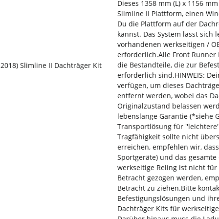
Dieses 1358 mm (L) x 1156 mm (
Slimline II Plattform, einen W
Du die Plattform auf der Dach
kannst. Das System lässt sich 
vorhandenen werkseitigen / OEM
erforderlich.Alle Front Runner
die Bestandteile, die zur Befe
erforderlich sind.HINWEIS: De
verfügen, um dieses Dachträge
entfernt werden, wobei das Da
Originalzustand belassen werd
lebenslange Garantie (*siehe G
Transportlösung für ''leichtere
Tragfähigkeit sollte nicht übe
erreichen, empfehlen wir, da
Sportgeräte) und das gesamte G
werkseitige Reling ist nicht fü
Betracht gezogen werden, emp
Betracht zu ziehen.Bitte konta
Befestigungslösungen und ihre
Dachträger Kits für werkseitig
Darüber hinaus muss die Ladun