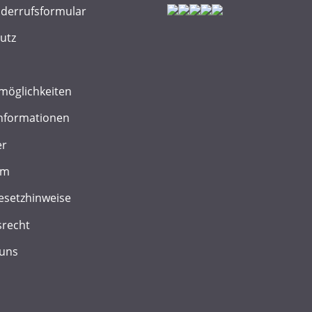
iderrufsformular
utz
möglichkeiten
nformationen
er
um
esetzhinweise
srecht
 uns