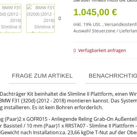
1.045,00 €
inkl. 19% USt. ,
Versandkostenf
Auswahl Steuerzone / Lieferla
Verfügbarkeit anfragen
FRAGE ZUM ARTIKEL
BENACHRICHTI
Dachträger Kit beinhaltet die Slimline II Plattform, einen W
BMW F31 (320d) (2012 - 2018) montieren kannst. Das System 
nstallieren. Es ist kein Bohren erforderlich.
ing (Paar)2 x GOFR015 - Anliegende Reling Grab-On Außenteil
r Basisteil / 10 mm (Paar)1 x RRSTA07 - Slimline II Plattfo
ewicht nach Installation:ca. 23,66 kgDie T-Nut auf der Obe