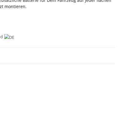
zusätzliche Batterie für Dein Fahrzeug auf jeder flachen
zt montieren.
nd