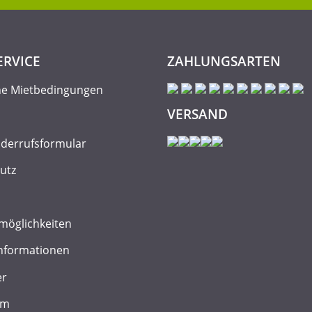
ERVICE
ZAHLUNGSARTEN
ne Mietbedingungen
VERSAND
iderrufsformular
utz
möglichkeiten
nformationen
er
um