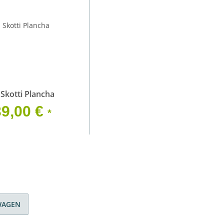
x
Skotti Plancha
39,00 €
*
WAGEN