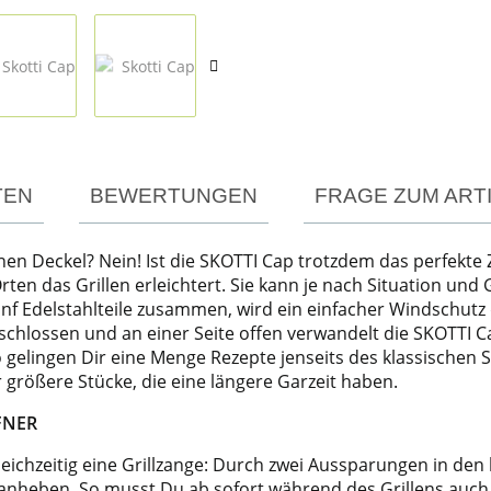
TEN
BEWERTUNGEN
FRAGE ZUM ART
nen Deckel? Nein! Ist die SKOTTI Cap trotzdem das perfekte Z
rten das Grillen erleichtert. Sie kann je nach Situation und
nf Edelstahlteile zusammen, wird ein einfacher Windschutz da
hlossen und an einer Seite offen verwandelt die SKOTTI Cap 
lingen Dir eine Menge Rezepte jenseits des klassischen Ste
 größere Stücke, die eine längere Garzeit haben.
FNER
leichzeitig eine Grillzange: Durch zwei Aussparungen in de
er anheben. So musst Du ab sofort während des Grillens auc