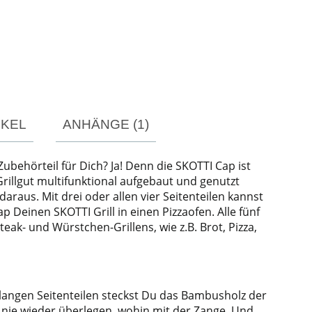
IKEL
ANHÄNGE (1)
ubehörteil für Dich? Ja! Denn die SKOTTI Cap ist
 Grillgut multifunktional aufgebaut und genutzt
raus. Mit drei oder allen vier Seitenteilen kannst
Deinen SKOTTI Grill in einen Pizzaofen. Alle fünf
ak- und Würstchen-Grillens, wie z.B. Brot, Pizza,
n langen Seitenteilen steckst Du das Bambusholz der
h nie wieder überlegen, wohin mit der Zange. Und