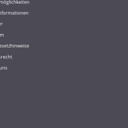
möglichkeiten
nformationen
er
um
esetzhinweise
srecht
 uns