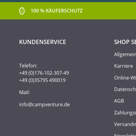
100 % KÄUFERSCHUTZ
KUNDENSERVICE
SHOP S
Allgemei
Telefon:
Karriere
+49 (0)176-102-307-49
Online-W
+49 (0)35795 490019
Datensch
Mail:
AGB
info@campventure.de
Zahlungs
Versandi
Newslett