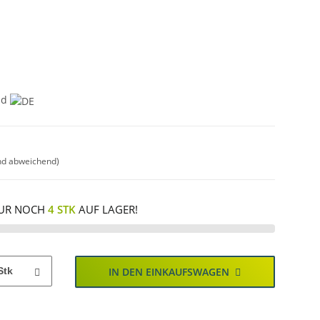
nd
nd abweichend)
UR NOCH
4 STK
AUF LAGER!
Stk
IN DEN EINKAUFSWAGEN