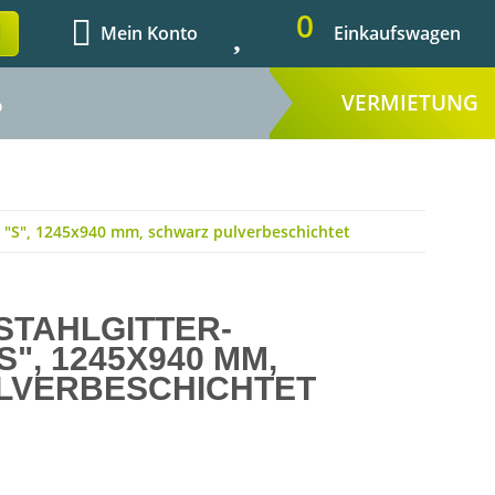
0
Mein Konto
Einkaufswagen
VERMIETUNG
%
m "S", 1245x940 mm, schwarz pulverbeschichtet
STAHLGITTER-
", 1245X940 MM,
LVERBESCHICHTET