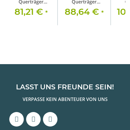
Querträger
Querträger
Qu
1250mm, schwarz
1375mm, schwarz
1650
81,21 €
88,64 €
10
*
*
Heavy Duty
Heavy Duty
He
LASST UNS FREUNDE SEIN!
VERPASSE KEIN ABENTEUER VON UNS