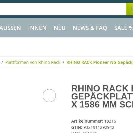
AUSSEN
INNEN
NEU
NEWS & FAQ
SALE 
Plattformen von Rhino Rack
RHINO RACK Pioneer NG Gepäckp
RHINO RACK 
GEPÄCKPLATT
X 1586 MM S
Artikelnummer:
18316
GTIN:
9321911292942