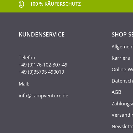
100 % KÄUFERSCHUTZ
KUNDENSERVICE
SHOP S
Allgemei
Telefon:
Karriere
+49 (0)176-102-307-49
Online-W
+49 (0)35795 490019
Datensch
Mail:
AGB
info@campventure.de
Zahlungs
Versandi
Newslett