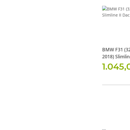
BMW F31 (32
2018) Slimli
Kit
1.045