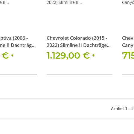
ptiva (2006 -
Chevrolet Colorado (2015 -
Chev
ine II Dachträger
2022) Slimline II Dachträger
Canyo
Kit
Slims
1 €
1.129,00 €
71
*
*
Artikel 1 - 