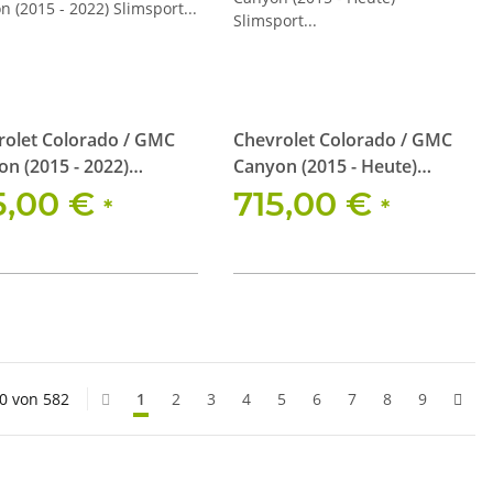
rolet Colorado / GMC
Chevrolet Colorado / GMC
n (2015 - 2022)
Canyon (2015 - Heute)
port Dachträger Kit
Slimsport Dachträger Kit /
5,00 €
715,00 €
*
*
Scheinwerferbereit
20 von 582
1
2
3
4
5
6
7
8
9