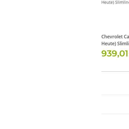
Chevrolet Ca
Heute) Sliml
Kit
939,0