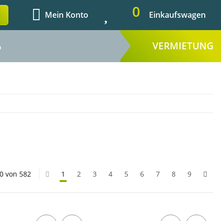
0
Mein Konto
Einkaufswagen
VERMIETUNG
%
20 von 582
1
2
3
4
5
6
7
8
9