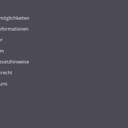
möglichkeiten
nformationen
er
um
esetzhinweise
srecht
 uns