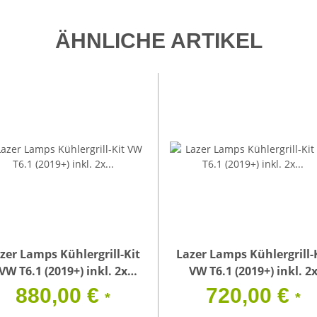
ÄHNLICHE ARTIKEL
zer Lamps Kühlergrill-Kit
Lazer Lamps Kühlergrill-
VW T6.1 (2019+) inkl. 2x
VW T6.1 (2019+) inkl. 2
Triple-R 750 G2 Elite
Triple-R 750 G2 Standar
880,00 €
720,00 €
*
*