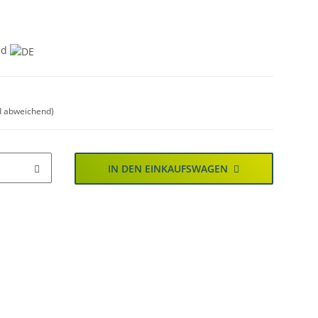
nd
d abweichend)
IN DEN EINKAUFSWAGEN