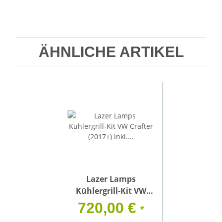
ÄHNLICHE ARTIKEL
Lazer Lamps
Kühlergrill-Kit VW
Crafter (2017+) inkl.
720,00 €
*
2x Triple-R 750 G2