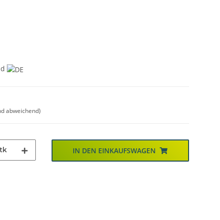
nd
nd abweichend)
tk
IN DEN EINKAUFSWAGEN