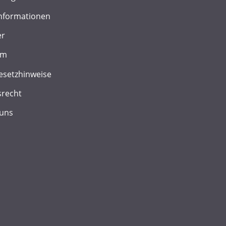
nformationen
er
um
esetzhinweise
srecht
 uns