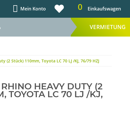
0
Mein Konto
Einkaufswagen
VERMIETUNG
%
ty (2 Stück) 110mm, Toyota LC 70 LJ /KJ, 76/79 HZJ
RHINO HEAVY DUTY (2 S
 TOYOTA LC 70 LJ /KJ, 7