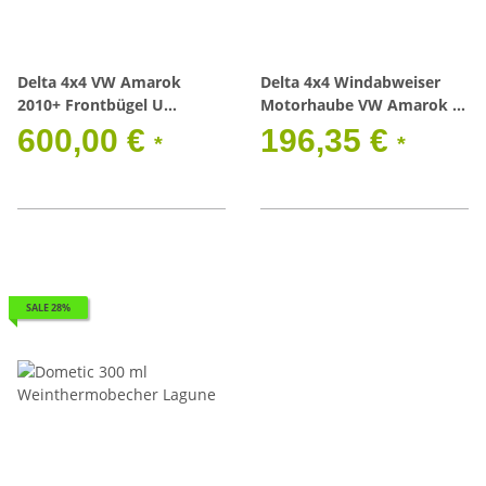
Delta 4x4 VW Amarok
Delta 4x4 Windabweiser
2010+ Frontbügel U
Motorhaube VW Amarok +
Exklusiv blk Amar
V6 Mod. 09.10-/16-V6/19
600,00 €
196,35 €
*
*
mit ABE
SALE 28%