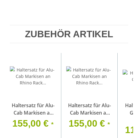
ZUBEHÖR ARTIKEL
Haltersatz für Alu-
Haltersatz für Alu-
Halte
Cab Markisen an
Cab Markisen an
Gra
Rhino Rack Pioneer
Rhino Rack Pioneer
155,00 €
155,00 €
*
*
5, linke Seite
5, rechte Seite
11