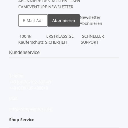
ABONNIERE DEN KOSTENLOSEN
CAMPVENTURE NEWSLETTER
Newsletter
Abonnieren
Abonnieren
100 %
ERSTKLASSIGE
SCHNELLER
Käuferschutz
SICHERHEIT
SUPPORT
Kundenservice
Telefon:
+49 (0)176-102-307-49
+49 (0)35795 490019
Mail:
info@campventure.de
Shop Service